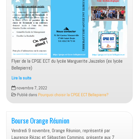
Flyer de la CPGE ECT du lycée Marguerite Jauzelon (ex lycée
Bellepierre)
Lire la suite
Flyer
novembre 7, 2022
de
Publié dans
Pourquoi choisir la CPGE ECT Bellepierre?
la
CPGE
ECT
Bourse Orange Réunion
Marguerite
Jauzelon
Vendredi 9 novembre, Orange Réunion, représenté par
(ex
Laurence Rézac et Sébastien Commins, présente aux 7