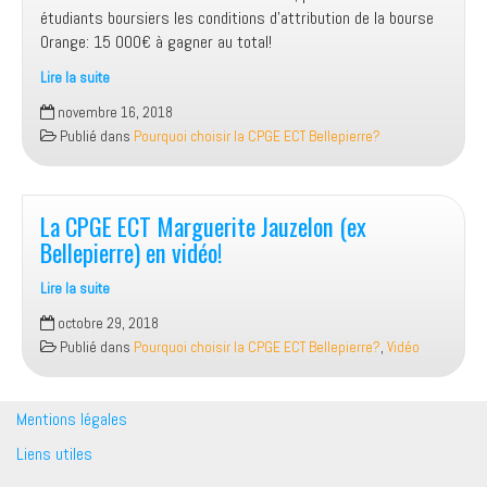
Bellepierre)
étudiants boursiers les conditions d’attribution de la bourse
Orange: 15 000€ à gagner au total!
Lire la suite
Bourse
novembre 16, 2018
Orange
Publié dans
Pourquoi choisir la CPGE ECT Bellepierre?
Réunion
La CPGE ECT Marguerite Jauzelon (ex
Bellepierre) en vidéo!
Lire la suite
La
octobre 29, 2018
CPGE
Publié dans
Pourquoi choisir la CPGE ECT Bellepierre?
,
Vidéo
ECT
Marguerite
Jauzelon
Mentions légales
(ex
Liens utiles
Bellepierre)
en