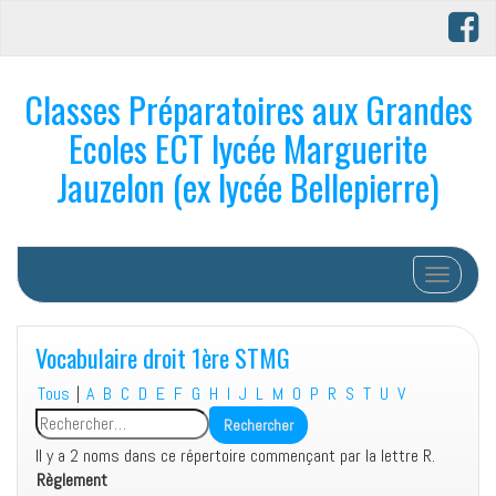
Classes Préparatoires aux Grandes
Ecoles ECT lycée Marguerite
Jauzelon (ex lycée Bellepierre)
Afficher/
Vocabulaire droit 1ère STMG
Tous
|
A
B
C
D
E
F
G
H
I
J
L
M
O
P
R
S
T
U
V
Il y a 2 noms dans ce répertoire commençant par la lettre R.
Règlement